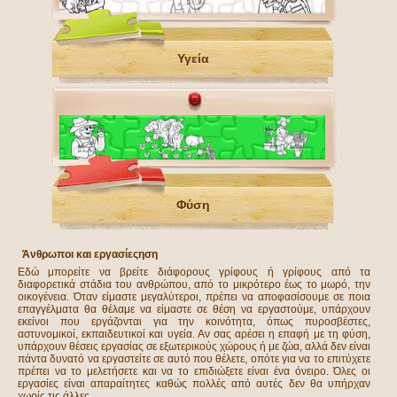
Υγεία
Φύση
Άνθρωποι και εργασίεςηση
Εδώ μπορείτε να βρείτε διάφορους γρίφους ή γρίφους από τα
διαφορετικά στάδια του ανθρώπου, από το μικρότερο έως το μωρό, την
οικογένεια. Όταν είμαστε μεγαλύτεροι, πρέπει να αποφασίσουμε σε ποια
επαγγέλματα θα θέλαμε να είμαστε σε θέση να εργαστούμε, υπάρχουν
εκείνοι που εργάζονται για την κοινότητα, όπως πυροσβέστες,
αστυνομικοί, εκπαιδευτικοί και υγεία. Αν σας αρέσει η επαφή με τη φύση,
υπάρχουν θέσεις εργασίας σε εξωτερικούς χώρους ή με ζώα, αλλά δεν είναι
πάντα δυνατό να εργαστείτε σε αυτό που θέλετε, οπότε για να το επιτύχετε
πρέπει να το μελετήσετε και να το επιδιώξετε είναι ένα όνειρο. Όλες οι
εργασίες είναι απαραίτητες καθώς πολλές από αυτές δεν θα υπήρχαν
χωρίς τις άλλες.