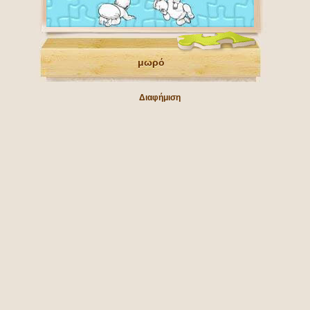
μωρό
Διαφήμιση