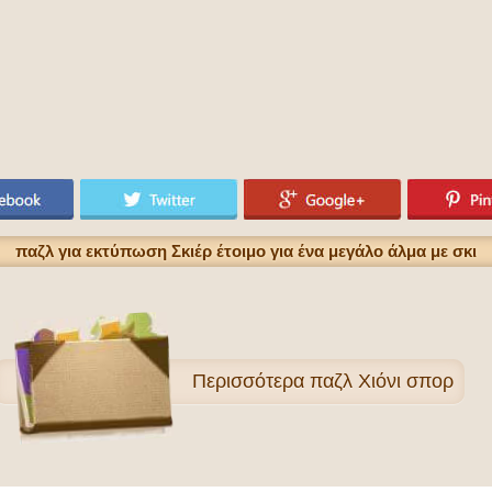
παζλ για εκτύπωση Σκιέρ έτοιμο για ένα μεγάλο άλμα με σκι
Περισσότερα
παζλ Χιόνι σπορ