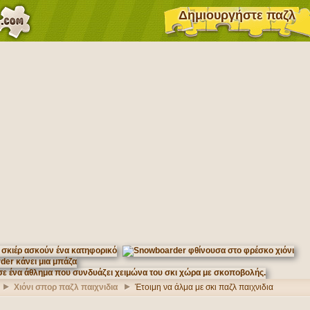
Δημιουργήστε παζλ
Χιόνι σπορ παζλ παιχνιδια
Έτοιμη να άλμα με σκι παζλ παιχνιδια