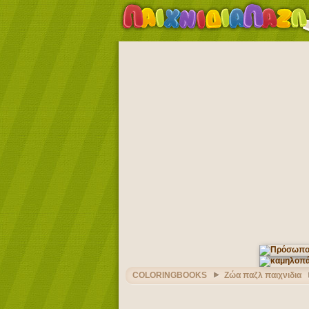
COLORINGBOOKS
Ζώα παζλ παιχνιδια