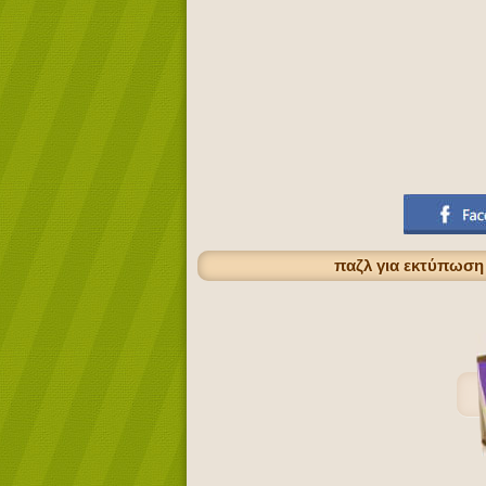
παζλ για εκτύπωση 