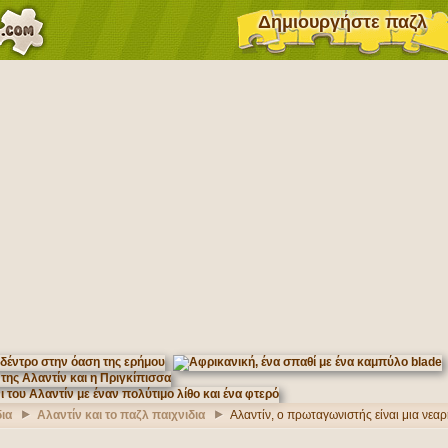
Δημιουργήστε παζλ
ια
Αλαντίν και το παζλ παιχνιδια
Αλαντίν, ο πρωταγωνιστής είναι μια νεα