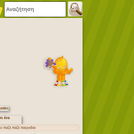
υ παζλ παζλ παιχνιδια