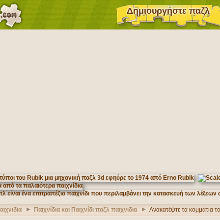
Δημιουργήστε παζλ
αιχνιδια
Παιχνίδια και Παιχνίδι παζλ παιχνιδια
Ανακατέψτε τα κομμάτια το