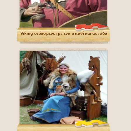
Viking οπλισμένοι με ένα σπαθί και ασπίδα