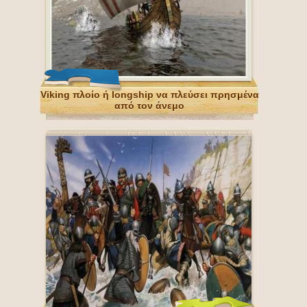
Viking πλοίο ή longship να πλεύσει πρησμένα
από τον άνεμο