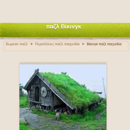
παζλ Βίκινγκ
δωρεαν παζλ
Περιπέτειες παζλ παιχνιδια
Βίκινγκ παζλ παιχνιδια