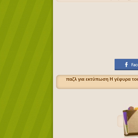
παζλ για εκτύπωση Η γέφυρα του