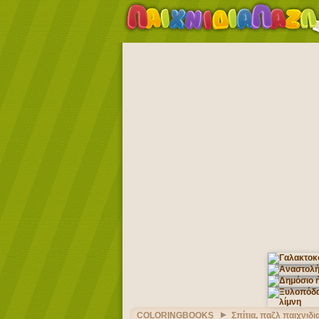
COLORINGBOOKS
Σπίτια, παζλ παιχνιδι