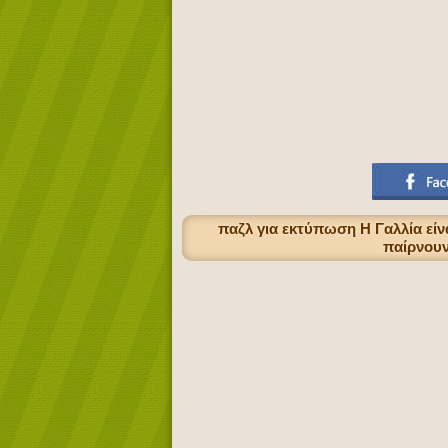
παζλ για εκτύπωση Η Γαλλία εί
παίρνουν