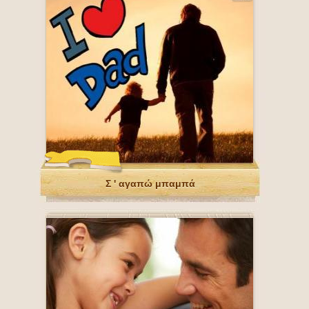
Σ ' αγαπώ μπαμπά