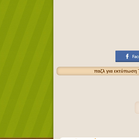
παζλ για εκτύπωση Τ