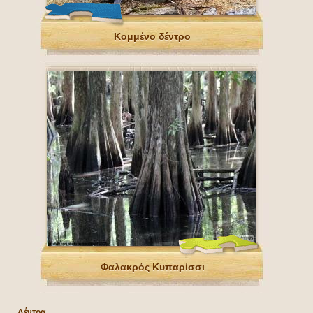
Κομμένο δέντρο
Φαλακρός Κυπαρίσσι
Δέντρα