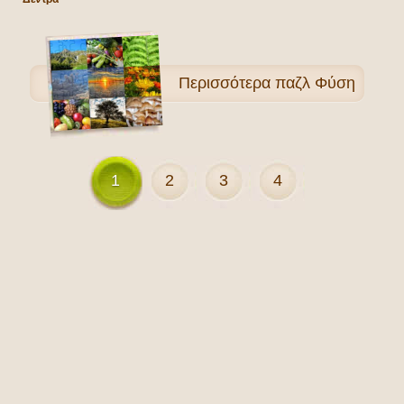
Περισσότερα
παζλ Φύση
1
2
3
4