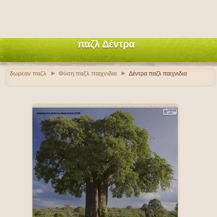
παζλ Δέντρα
δωρεαν παζλ
Φύση παζλ παιχνιδια
Δέντρα παζλ παιχνιδια