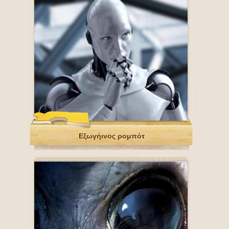
Εξωγήινος ρομπότ