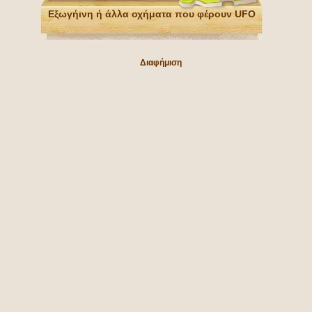
Εξωγήινη ή άλλα οχήματα που φέρουν UFO
Διαφήμιση