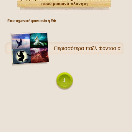
πολύ μακρινό πλανήτη
Επιστημονική φαντασία ή ΕΦ
Περισσότερα
παζλ Φαντασία
1