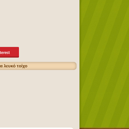
α λευκό τοίχο