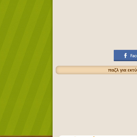
παζλ για εκτ