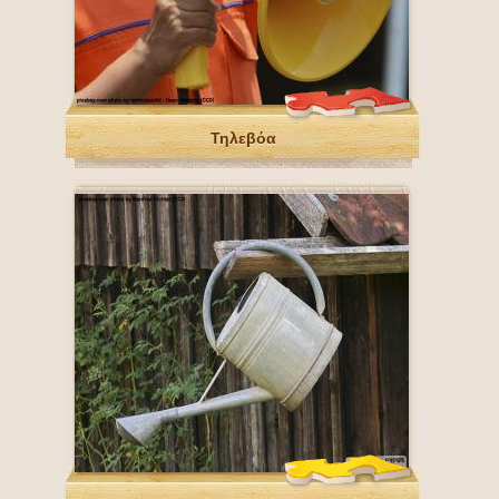
Τηλεβόα