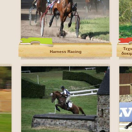
Τεχ
Harness Racing
δοκι