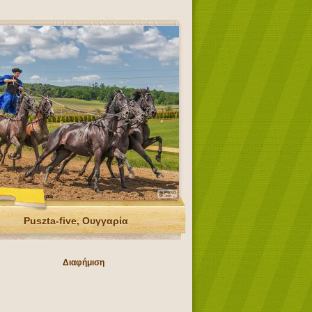
Puszta-five, Ουγγαρία
Διαφήμιση