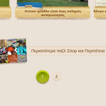
ι
Ιππικό τρίαθλο είναι ένας σκληρός
Άλογο κ
ανταγωνισμός
Περισσότερα
παζλ Σπορ και Περιπέτεια
1
2