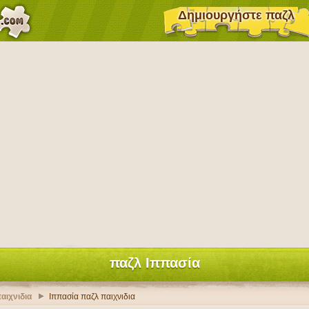
Δημιουργήστε παζλ
παζλ Ιππασία
αιχνιδια
Ιππασία παζλ παιχνιδια