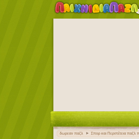
δωρεαν παζλ
Σπορ και Περιπέτεια παζλ π