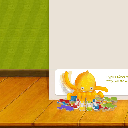
Pypus τώρα στ
παζλ και πολλ