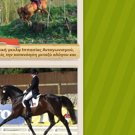
νική γκολφ Ιππασίας Ανταγωνισμού,
μές την κατανόηση μεταξύ αλόγου και
αναβάτη με διάφορες δοκιμές.