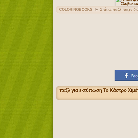
COLORINGBOOKS
Σπίτια, παζλ παιχνιδι
παζλ για εκτύπωση Το Κάστρο Χιμέτζ