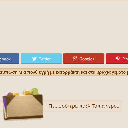
κτύπωση Μια πολύ υγρή με καταρράκτη και στα βράχια γεμάτο
Περισσότερα
παζλ Τοπία νερού