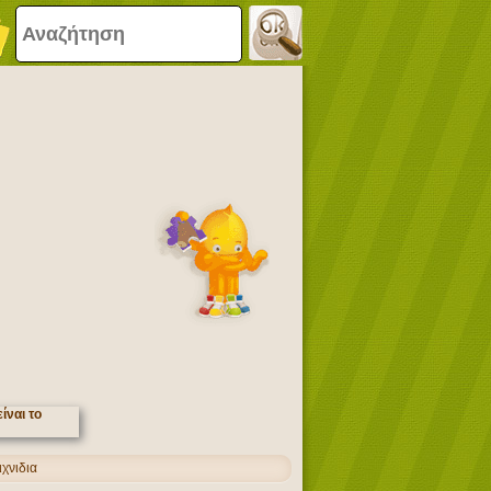
χνιδια