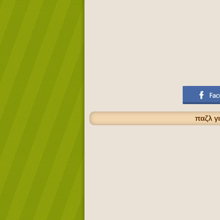
παζλ γ