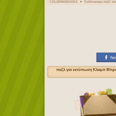
COLORINGBOOKS
Ποδόσφαιρο παζλ παι
παζλ για εκτύπωση Κλαμπ Μπριζ