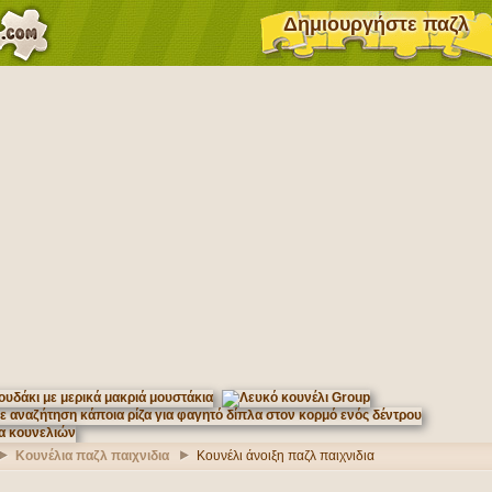
Δημιουργήστε παζλ
Κουνέλια παζλ παιχνιδια
Κουνέλι άνοιξη παζλ παιχνιδια