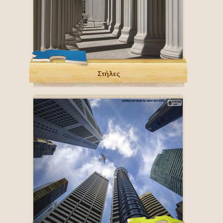
Στήλες