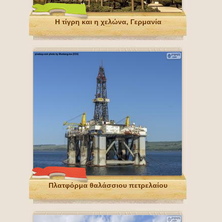
Η τίγρη και η χελώνα, Γερμανία
Πλατφόρμα θαλάσσιου πετρελαίου