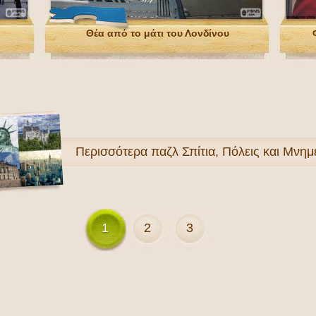
Θέα από το μάτι του Λονδίνου
Περισσότερα
παζλ Σπίτια, Πόλεις και Μνημ
1
2
3