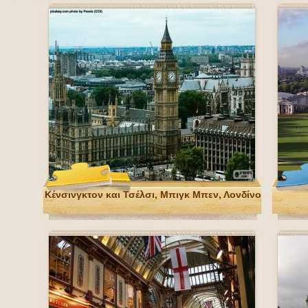
Κένσινγκτον και Τσέλσι, Μπιγκ Μπεν, Λονδίνο