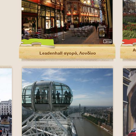
Α
Leadenhall αγορά, Λονδίνο