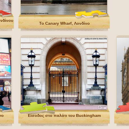
νδίνου
Το Canary Wharf, Λονδίνο
νο
Είσοδος στο παλάτι του Buckingham