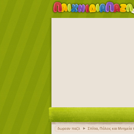
δωρεαν παζλ
Σπίτια, Πόλεις και Μνημεία