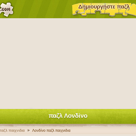
Δημιουργήστε παζλ
παζλ Λονδίνο
 παζλ παιχνιδια
Λονδίνο παζλ παιχνιδια