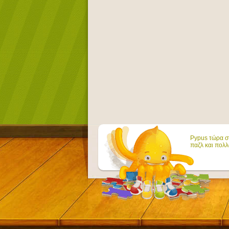
Pypus τώρα στ
παζλ και πολλ