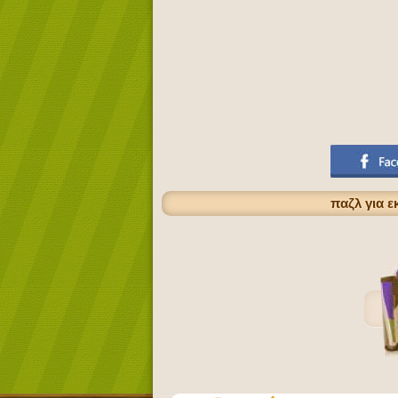
παζλ για ε