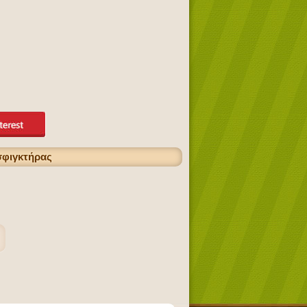
 σφιγκτήρας