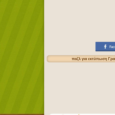
παζλ για εκτύπωση Γρα