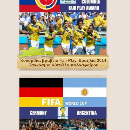
Κολομβία, βραβείο Fair Play. Βραζιλία 2014
Παγκόσμιο Κύπελλο ποδοσφαίρου