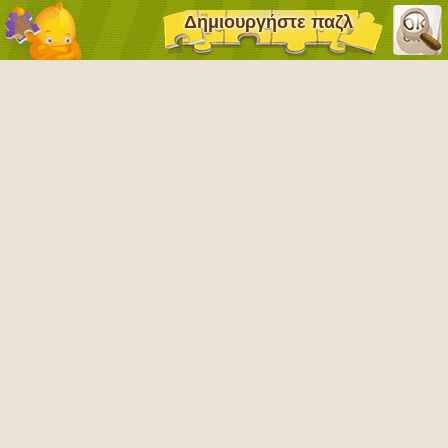
Δημιουργήστε παζλ