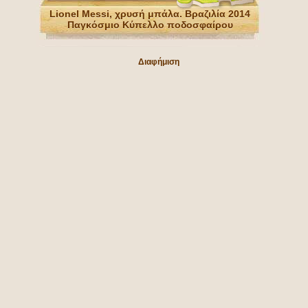
Lionel Messi, χρυσή μπάλα. Βραζιλία 2014
Παγκόσμιο Κύπελλο ποδοσφαίρου
Διαφήμιση