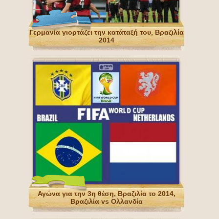
Γερμανία γιορτάζει την κατάταξή του, Βραζιλία
2014
Αγώνα για την 3η θέση, Βραζιλία το 2014,
Βραζιλία vs Ολλανδία