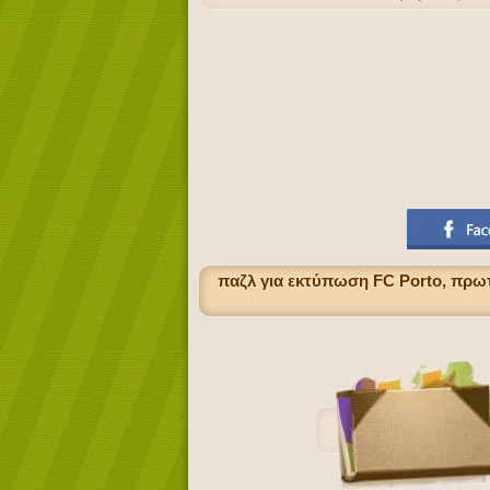
παζλ για εκτύπωση FC Porto, πρ