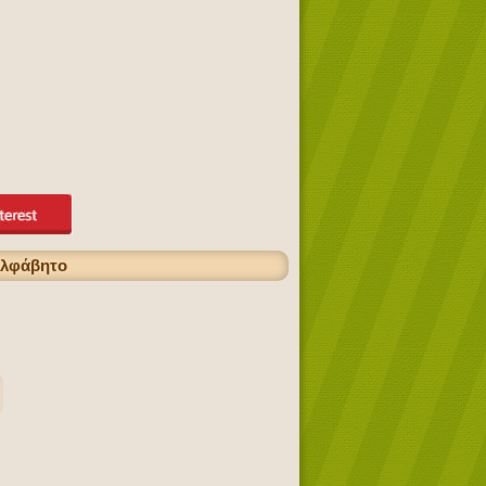
 αλφάβητο