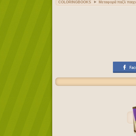
COLORINGBOOKS
Μεταφορά παζλ παιχν