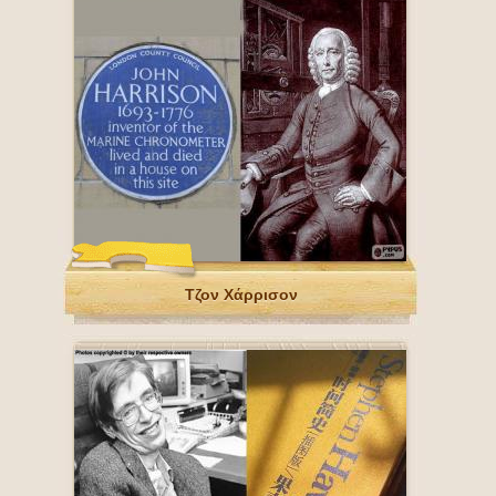
Τζον Χάρρισον