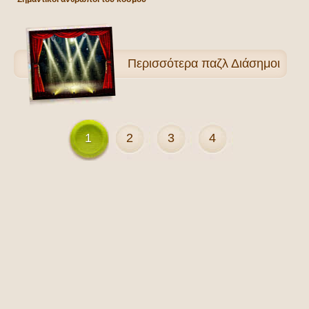
Περισσότερα
παζλ Διάσημοι
1
2
3
4