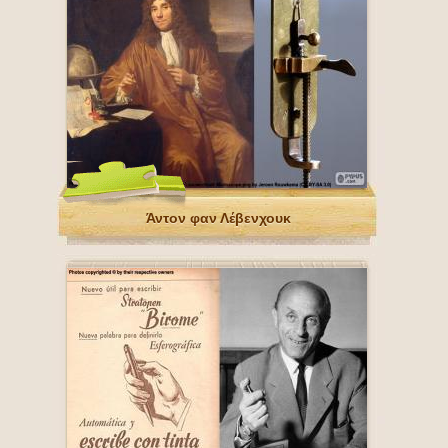
Άντον φαν Λέβενχουκ