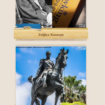
Στήβεν Χώκινγκ