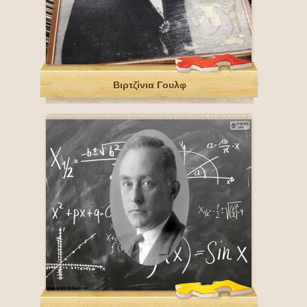
Βιρτζίνια Γουλφ