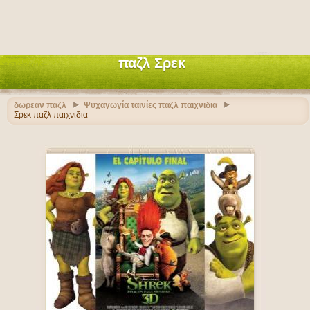
παζλ Σρεκ
δωρεαν παζλ
Ψυχαγωγία ταινίες παζλ παιχνιδια
Σρεκ παζλ παιχνιδια