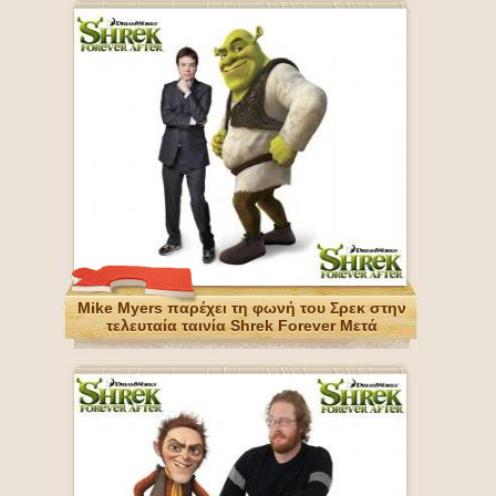
Mike Myers παρέχει τη φωνή του Σρεκ στην
τελευταία ταινία Shrek Forever Μετά