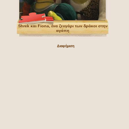
Shrek και Fiona, ένα ζευγάρι των δράκοι στην
αγάπη
Διαφήμιση