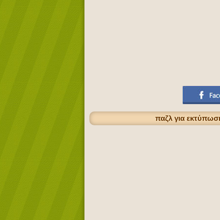
παζλ για εκτύπωσ