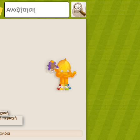
χνιδια