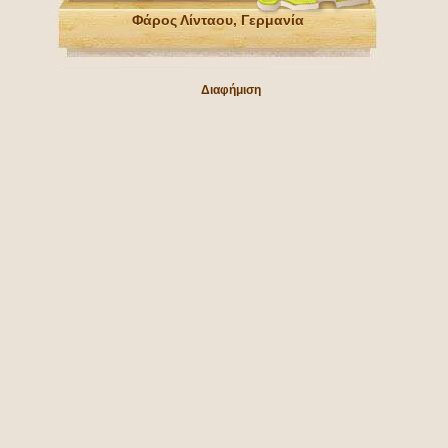
Φάρος Λίνταου, Γερμανία
Διαφήμιση