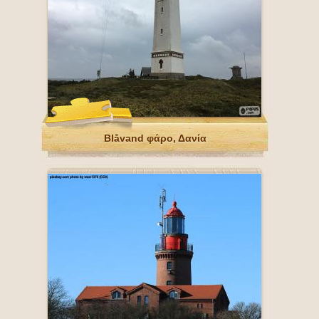
Blåvand φάρο, Δανία