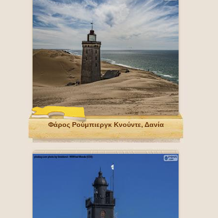
Φάρος Ρούμπιεργκ Κνούντε, Δανία