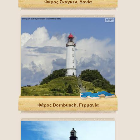
Φάρος Σκάγκεν, Δανία
Φάρος Dornbusch, Γερμανία