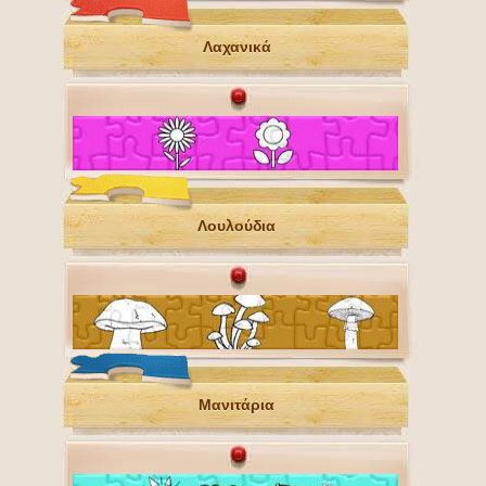
Λαχανικά
Λουλούδια
Μανιτάρια