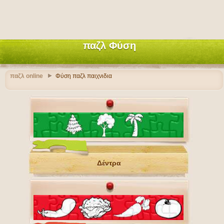
παζλ Φύση
παζλ online
Φύση παζλ παιχνιδια
Δέντρα