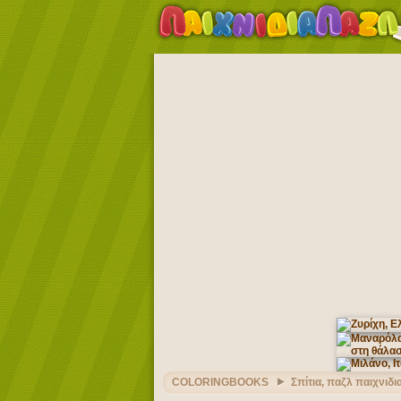
COLORINGBOOKS
Σπίτια, παζλ παιχνιδι