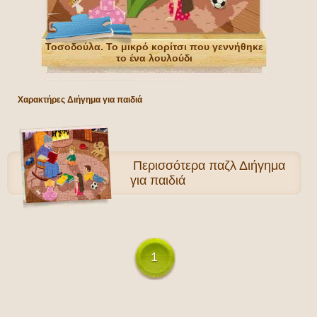
Τοσοδούλα. Το μικρό κορίτσι που γεννήθηκε
το ένα λουλούδι
Χαρακτήρες Διήγημα για παιδιά
Περισσότερα
παζλ Διήγημα
για παιδιά
1