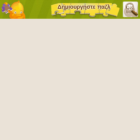
Δημιουργήστε παζλ