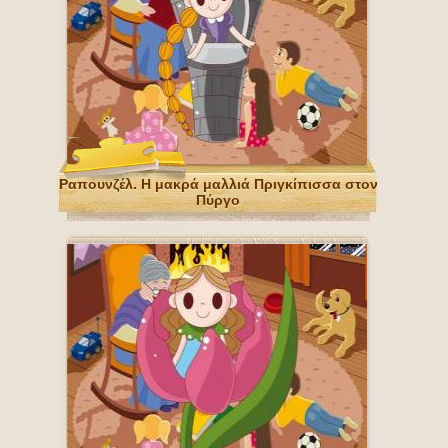
Ραπουνζέλ. Η μακρά μαλλιά Πριγκίπισσα στον
Πύργο