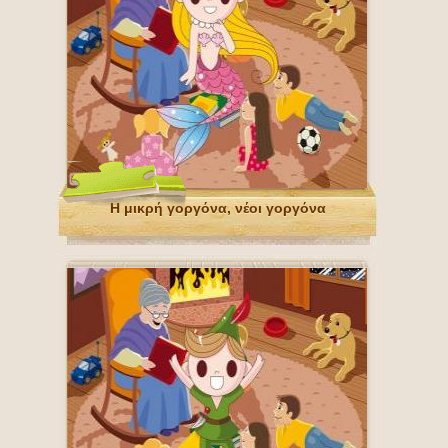
Η μικρή γοργόνα, νέοι γοργόνα