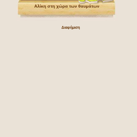
Αλίκη στη χώρα των θαυμάτων
Διαφήμιση