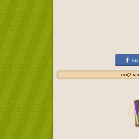
παζλ γι