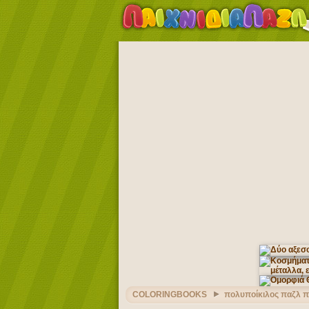
COLORINGBOOKS
πολυποίκιλος παζλ π