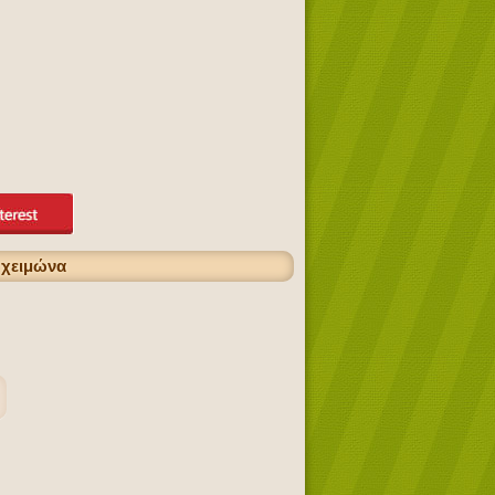
 χειμώνα