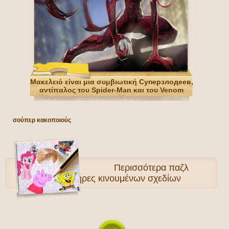
Μακελειό είναι μια συμβιωτική Суперзлодеев,
αντίπαλος του Spider-Man και του Venom
archenemy
σούπερ κακοποιούς
Περισσότερα
παζλ
Χαρακτήρες κινουμένων σχεδίων