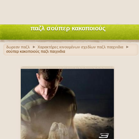
παζλ σούπερ κακοποιούς
δωρεαν παζλ
Χαρακτήρες κινουμένων σχεδίων παζλ παιχνιδια
σούπερ κακοποιούς παζλ παιχνιδια