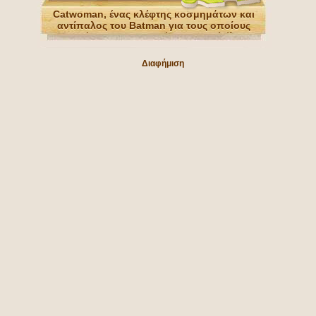
Catwoman, ένας κλέφτης κοσμημάτων και
αντίπαλος του Batman για τους οποίους
αισθάνεται μια ισχυρή ρομαντική έλξη
Διαφήμιση