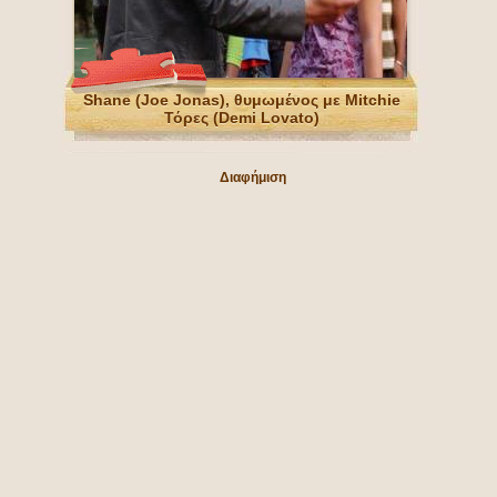
Shane (Joe Jonas), θυμωμένος με Mitchie
Τόρες (Demi Lovato)
Διαφήμιση