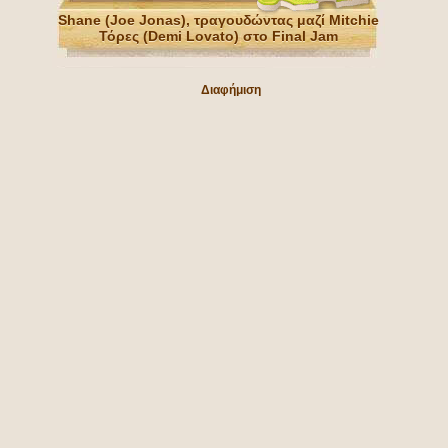
Shane (Joe Jonas), τραγουδώντας μαζί Mitchie
Τόρες (Demi Lovato) στο Final Jam
Διαφήμιση