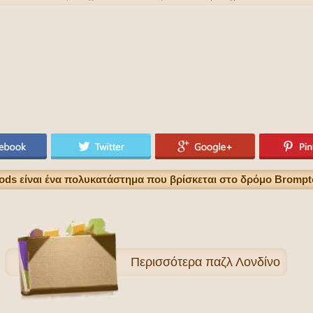
ods είναι ένα πολυκατάστημα που βρίσκεται στο δρόμο Brompto
Περισσότερα
παζλ Λονδίνο