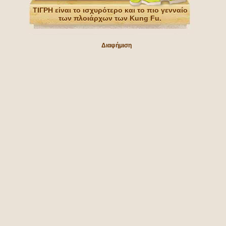
ΤΙΓΡΗ είναι το ισχυρότερο και το πιο γενναίο
των πλοιάρχων των Kung Fu.
Διαφήμιση