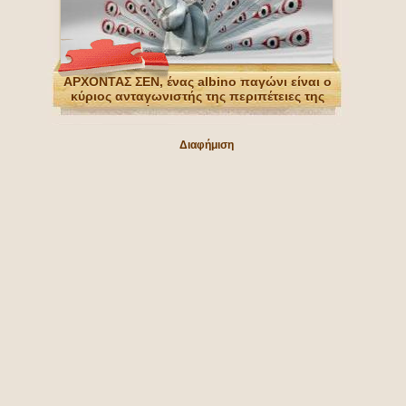
ΑΡΧΟΝΤΑΣ ΣΕΝ, ένας albino παγώνι είναι ο
κύριος ανταγωνιστής της περιπέτειες της
ταινίας Kung Fu Panda 2
Διαφήμιση