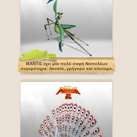
ΜΑΝΤΙΣ έχει μια πολύ σαφή Ναπολέων
συγκρότημα: δυνατό, γρήγορο και σύντομο,
έχει ένα κακό χαρακτήρα