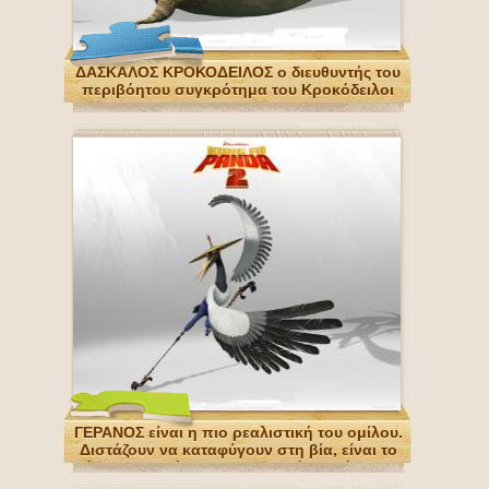
ΔΑΣΚΑΛΟΣ ΚΡΟΚΟΔΕΙΛΟΣ ο διευθυντής του
περιβόητου συγκρότημα του Κροκόδειλοι
ΓΕΡΑΝΟΣ είναι η πιο ρεαλιστική του ομίλου.
Διστάζουν να καταφύγουν στη βία, είναι το
είδος του πρόσκρουση πτηνών πρώτα και
σκέφτονται συνέχεια