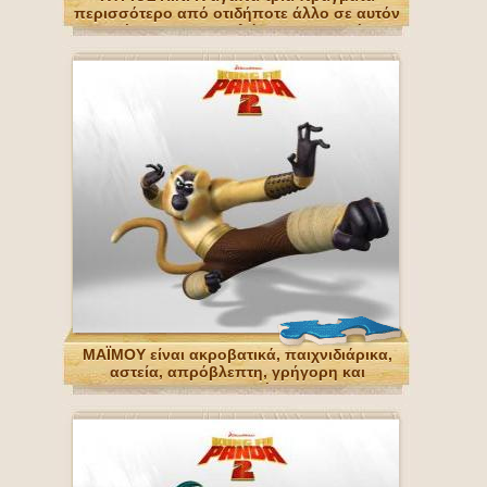
περισσότερο από οτιδήποτε άλλο σε αυτόν
τον κόσμο: ΠΟ , πουλώντας ζυμαρικά και
χυλοπίτες. Ο μπαμπάς ΟΠ.
ΜΑÏΜΟΥ είναι ακροβατικά, παιχνιδιάρικα,
αστεία, απρόβλεπτη, γρήγορη και
ενεργητικός.