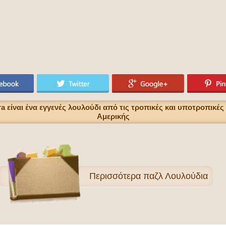
 είναι ένα εγγενές λουλούδι από τις τροπικές και υποτροπικές 
Αμερικής
Περισσότερα
παζλ Λουλούδια