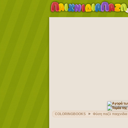
COLORINGBOOKS
Φύση παζλ παιχνιδια