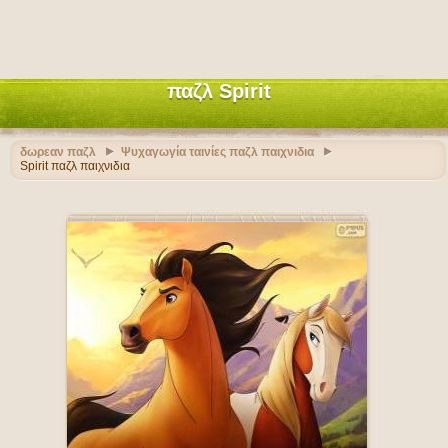
παζλ Spirit
δωρεαν παζλ
Ψυχαγωγία ταινίες παζλ παιχνιδια
Spirit παζλ παιχνιδια