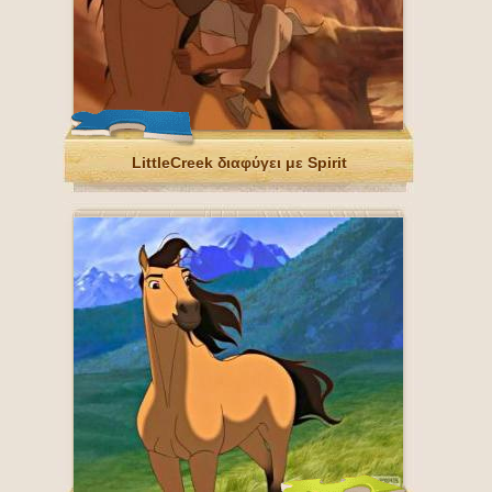
LittleCreek διαφύγει με Spirit