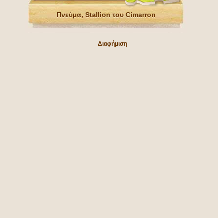
Πνεύμα, Stallion του Cimarron
Διαφήμιση