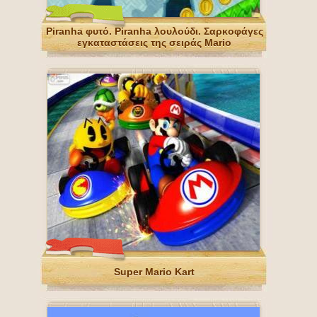
Piranha φυτό. Piranha λουλούδι. Σαρκοφάγες
εγκαταστάσεις της σειράς Mario
Super Mario Kart