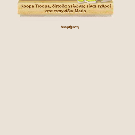
Koopa Troopa, δίποδα χελώνες είναι εχθροί
στα παιχνίδια Mario
Διαφήμιση