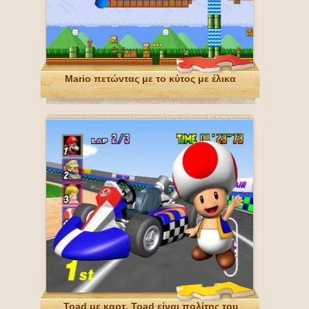
Mario πετώντας με το κύτος με έλικα
Toad με καρτ. Toad είναι πολίτης του