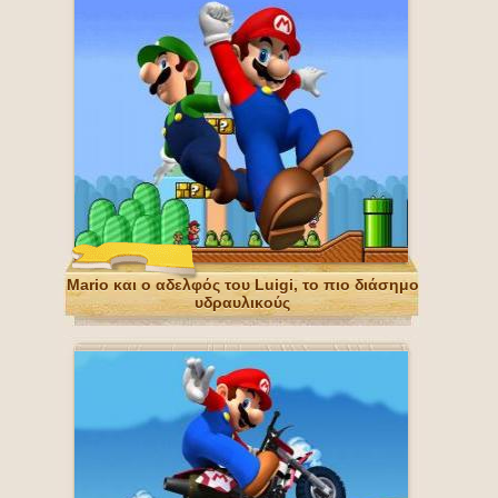
Mario και ο αδελφός του Luigi, το πιο διάσημο
υδραυλικούς