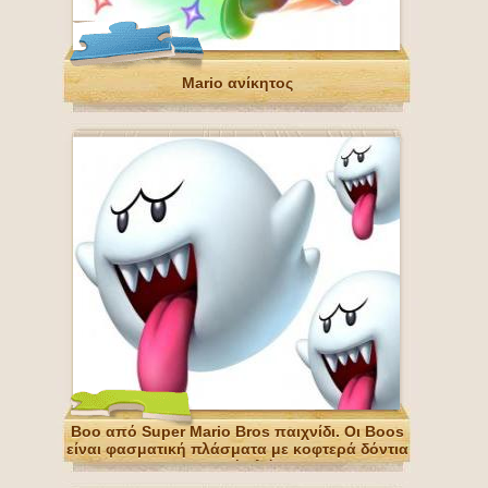
Mario ανίκητος
Boo από Super Mario Bros παιχνίδι. Οι Boos
είναι φασματική πλάσματα με κοφτερά δόντια
και μακριά γλώσσες