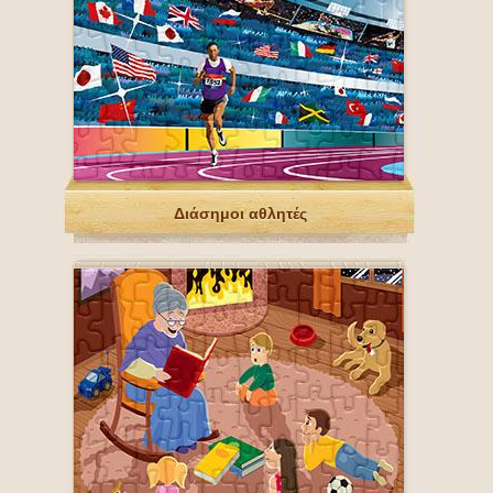
Διάσημοι αθλητές