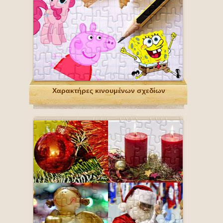
Χαρακτήρες κινουμένων σχεδίων