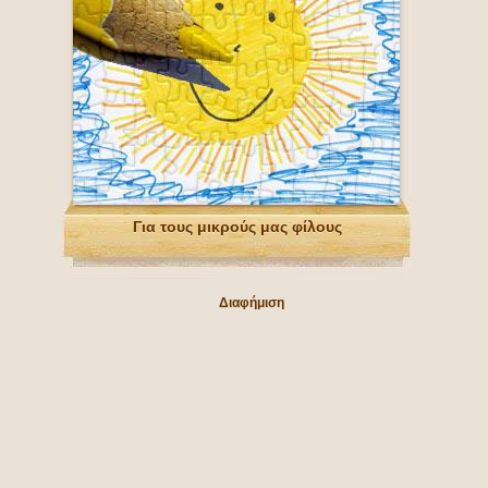
Για τους μικρούς μας φίλους
Διαφήμιση