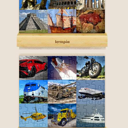
Ιστορία