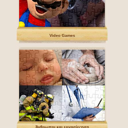
Video Games
Άνθρωποι και εργασίεςηση