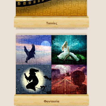
Ταινίες
Φαντασία