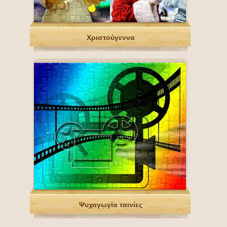
Χριστούγεννα
Ψυχαγωγία ταινίες