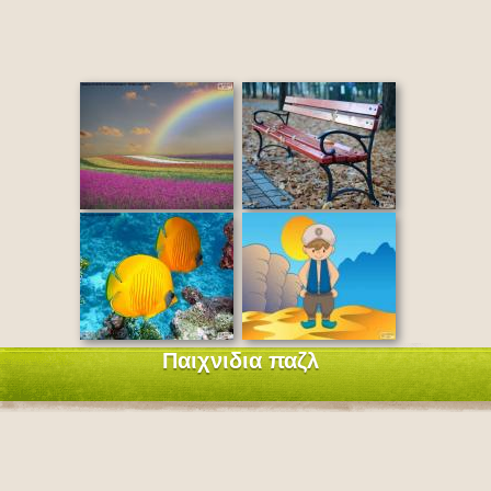
Παιχνιδια παζλ