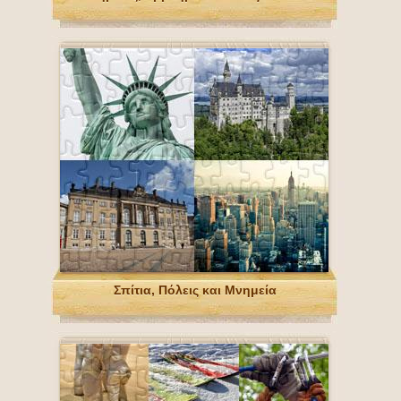
Σπίτια, Πόλεις και Μνημεία