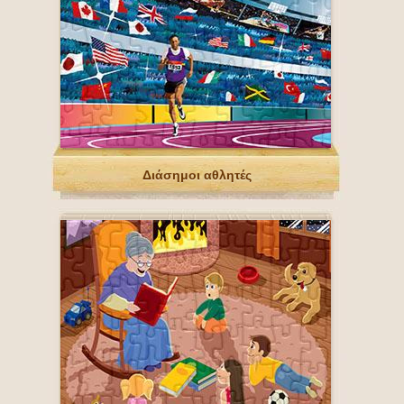
Διάσημοι αθλητές