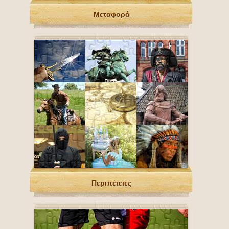
Μεταφορά
Περιπέτειες