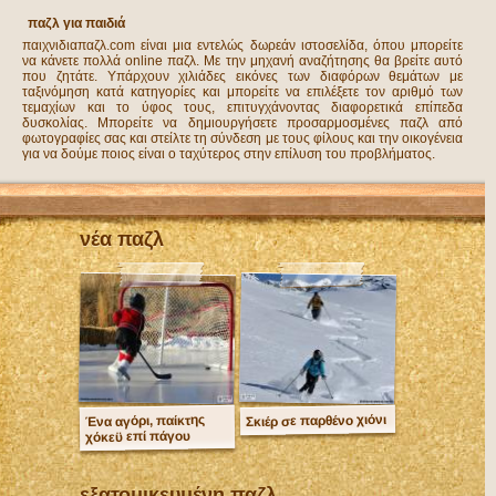
παζλ για παιδιά
παιχνιδιαπαζλ.com είναι μια εντελώς δωρεάν ιστοσελίδα, όπου μπορείτε
να κάνετε πολλά online παζλ. Με την μηχανή αναζήτησης θα βρείτε αυτό
που ζητάτε. Υπάρχουν χιλιάδες εικόνες των διαφόρων θεμάτων με
ταξινόμηση κατά κατηγορίες και μπορείτε να επιλέξετε τον αριθμό των
τεμαχίων και το ύφος τους, επιτυγχάνοντας διαφορετικά επίπεδα
δυσκολίας. Μπορείτε να δημιουργήσετε προσαρμοσμένες παζλ από
φωτογραφίες σας και στείλτε τη σύνδεση με τους φίλους και την οικογένεια
για να δούμε ποιος είναι ο ταχύτερος στην επίλυση του προβλήματος.
νέα παζλ
Σκιέρ σε παρθένο χιόνι
Ένα αγόρι, παίκτης
χόκεϋ επί πάγου
εξατομικευμένη παζλ