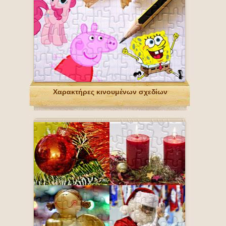
Χαρακτήρες κινουμένων σχεδίων