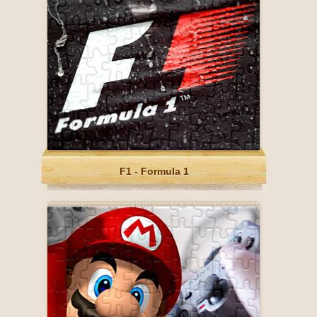
F1 - Formula 1