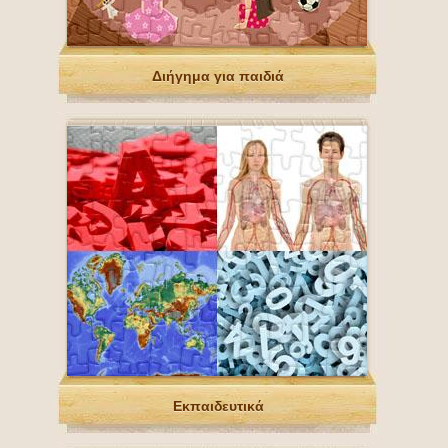
Διήγημα για παιδιά
Εκπαιδευτικά