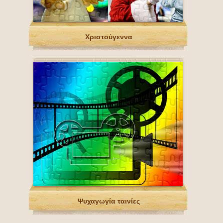
Χριστούγεννα
Ψυχαγωγία ταινίες