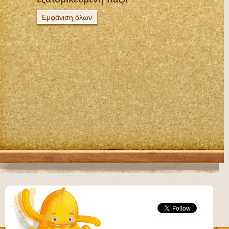
Εμφάνιση όλων