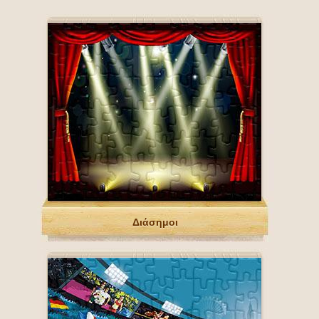
Διάσημοι