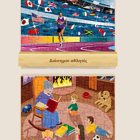
Διάσημοι αθλητές