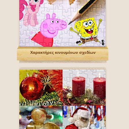
Χαρακτήρες κινουμένων σχεδίων