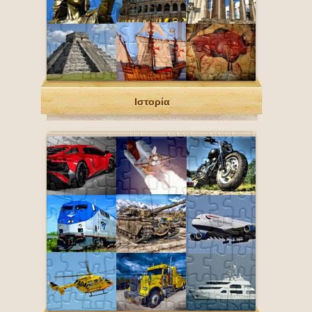
Ιστορία