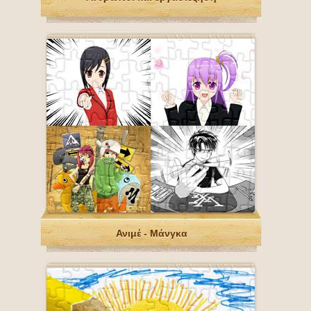
Ανιμέ - Μάνγκα