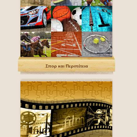
Σπορ και Περιπέτεια