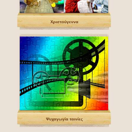
Χριστούγεννα
Ψυχαγωγία ταινίες