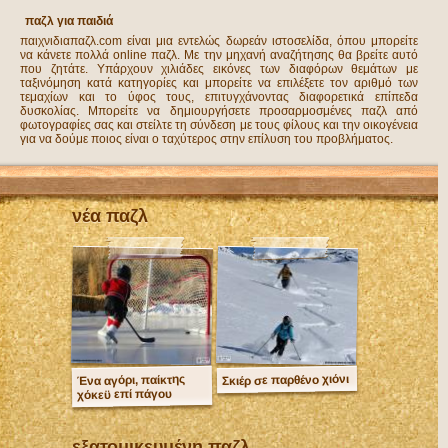
παζλ για παιδιά
παιχνιδιαπαζλ.com είναι μια εντελώς δωρεάν ιστοσελίδα, όπου μπορείτε
να κάνετε πολλά online παζλ. Με την μηχανή αναζήτησης θα βρείτε αυτό
που ζητάτε. Υπάρχουν χιλιάδες εικόνες των διαφόρων θεμάτων με
ταξινόμηση κατά κατηγορίες και μπορείτε να επιλέξετε τον αριθμό των
τεμαχίων και το ύφος τους, επιτυγχάνοντας διαφορετικά επίπεδα
δυσκολίας. Μπορείτε να δημιουργήσετε προσαρμοσμένες παζλ από
φωτογραφίες σας και στείλτε τη σύνδεση με τους φίλους και την οικογένεια
για να δούμε ποιος είναι ο ταχύτερος στην επίλυση του προβλήματος.
νέα παζλ
Σκιέρ σε παρθένο χιόνι
Ένα αγόρι, παίκτης
χόκεϋ επί πάγου
εξατομικευμένη παζλ