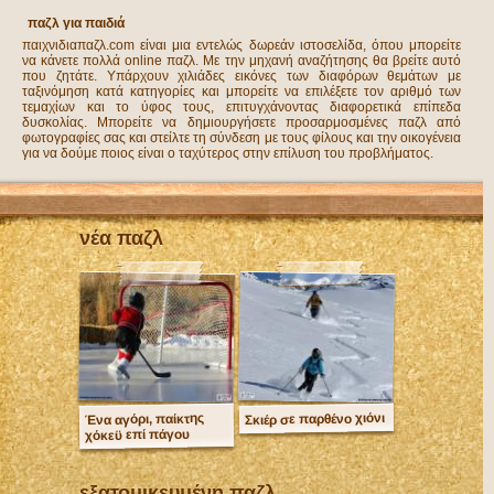
παζλ για παιδιά
παιχνιδιαπαζλ.com είναι μια εντελώς δωρεάν ιστοσελίδα, όπου μπορείτε
να κάνετε πολλά online παζλ. Με την μηχανή αναζήτησης θα βρείτε αυτό
που ζητάτε. Υπάρχουν χιλιάδες εικόνες των διαφόρων θεμάτων με
ταξινόμηση κατά κατηγορίες και μπορείτε να επιλέξετε τον αριθμό των
τεμαχίων και το ύφος τους, επιτυγχάνοντας διαφορετικά επίπεδα
δυσκολίας. Μπορείτε να δημιουργήσετε προσαρμοσμένες παζλ από
φωτογραφίες σας και στείλτε τη σύνδεση με τους φίλους και την οικογένεια
για να δούμε ποιος είναι ο ταχύτερος στην επίλυση του προβλήματος.
νέα παζλ
Σκιέρ σε παρθένο χιόνι
Ένα αγόρι, παίκτης
χόκεϋ επί πάγου
εξατομικευμένη παζλ