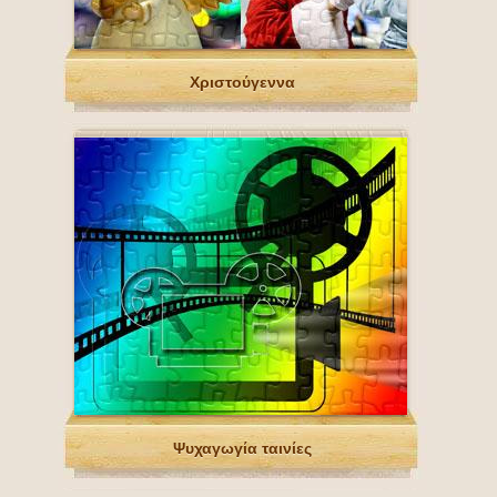
Χριστούγεννα
Ψυχαγωγία ταινίες