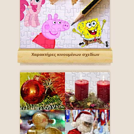
Χαρακτήρες κινουμένων σχεδίων