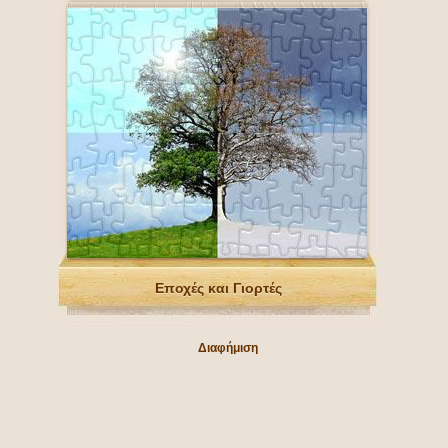
Εποχές και Γιορτές
Διαφήμιση