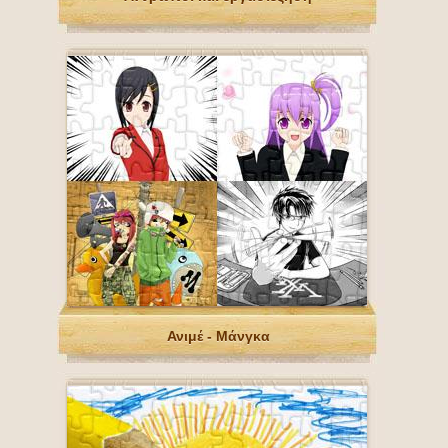
Ανιμέ - Μάνγκα