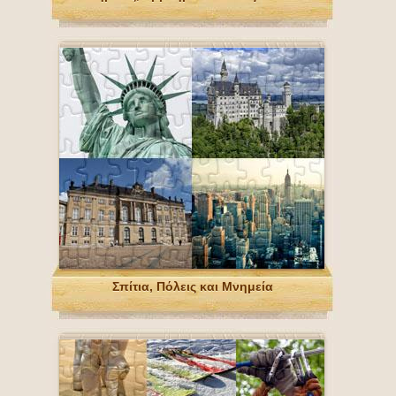
Σπίτια, Πόλεις και Μνημεία