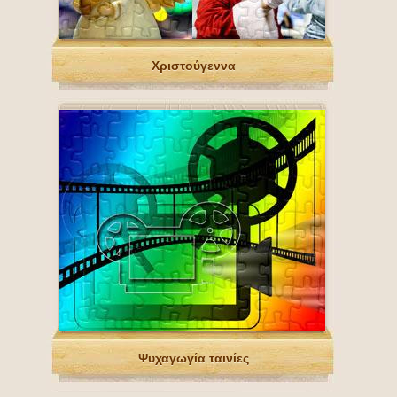
Χριστούγεννα
Ψυχαγωγία ταινίες